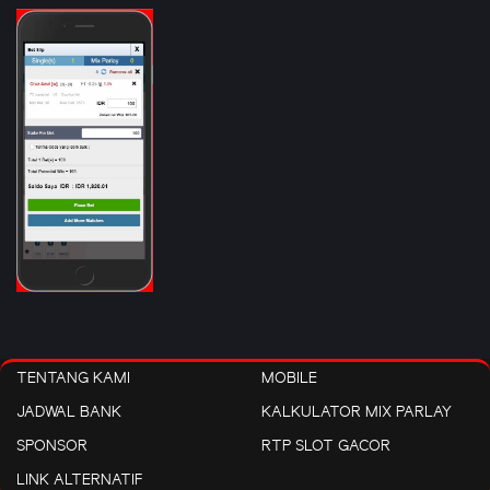
TENTANG KAMI
MOBILE
JADWAL BANK
KALKULATOR MIX PARLAY
SPONSOR
RTP SLOT GACOR
LINK ALTERNATIF