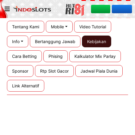
Download
×
INDOSLOTS
INDOSLOTS Mobile App
Tentang Kami
Mobile
Video Tutorial
MASUK
DAFTAR
Info
Bertanggung Jawab
Kebijakan
Cara Betting
Phising
Kalkulator Mix Parlay
Sponsor
Rtp Slot Gacor
Jadwal Piala Dunia
Link Alternatif
KEWAJIBAN
Kami ingin pemain kami untuk bersenang-senang bermain
INDOSLOTS
di
, sehingga kami mendorong game yang bertanggung
jawab. Kami mengizinkan pemain kami untuk menentukan batas mereka