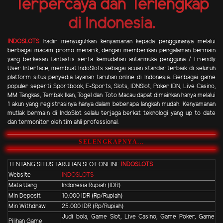
Terpercaya dan Terlengkap
di Indonesia.
INDOSLOTS
hadir menyuguhkan kenyamanan kepada penggunanya melalui
berbagai macam promo menarik, dengan memberikan pengalaman bermain
yang berkesan fantastis serta kemudahan antarmuka pengguna / Friendly
User Interface, membuat IndoSlots sebagai acuan standar terbaik di seluruh
platform situs penyedia layanan taruhan online di Indonesia. Berbagai game
populer seperti Sportbook, E-Sports, Slots, IDNSlot, Poker IDN, Live Casino,
MM Tangkas, Tembak Ikan, Togel dan Toto Macau dapat dimainkan hanya melalui
1 akun yang registrasinya hanya dalam beberapa langkah mudah. Kenyamanan
mutlak bermain di IndoSlot selalu terjaga berkat teknologi yang up to date
dan termonitor oleh tim ahli professional.
SELENGKAPNYA...
TENTANG SITUS TARUHAN SLOT ONLINE
INDOSLOTS
Website
INDOSLOTS
Mata Uang
Indonesia Rupiah (IDR)
Min Deposit
10.000 IDR (Rp/Rupiah)
Min Withdraw
25.000 IDR (Rp/Rupiah)
Judi bola, Game Slot, Live Casino, Game Poker, Game
Pilihan Game