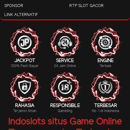
SPONSOR
RTP SLOT GACOR
LINK ALTERNATIF
JACKPOT
SERVICE
ENGINE
100% Pasti Bayar
24 Jam Online
Terbaik
RAHASIA
RESPONSIBLE
TERBESAR
Terjamin Aman
Gambling
No. 1 di Indonesia
Indoslots situs Game Online